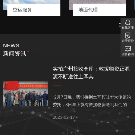
空运服务
地面代理
01
/
08
在线客服
查看报价
NEWS
新闻资讯
留言咨询
实拍广州接收仓库：救援物资正源
源不断送往土耳其
“2月7日晚，我们接到土耳其驻华大使馆的
委托，8日早上就有救援物资送到我们的仓
库了。”2月13日，广州市喜洋物流有限公
2023-02-17
司（简称：“喜洋物流”）总经理助理曾计昌
向天目新闻记者介绍说。